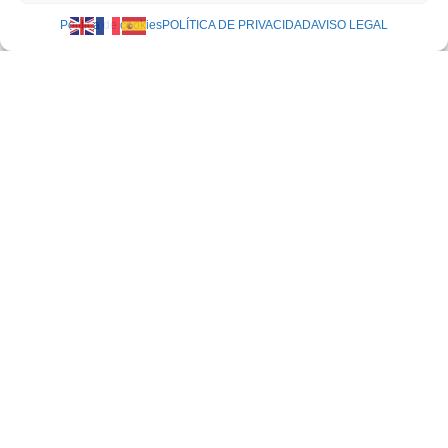
Política de cookies
POLÍTICA DE PRIVACIDAD
AVISO LEGAL
Cómo sacar una llave partida de una cerradura: Las
únicas 3 técnicas que no arruinarán tu cilindro
mayo 20, 2026