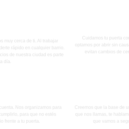
Ape
s en Alcorcón
Cuidamos tu puerta co
 muy cerca de ti. Al trabajar
optamos por abrir sin caus
rte rápido en cualquier barrio.
evitan cambios de cer
cios de nuestra ciudad es parte
a día.
eal
Trato ce
cuenta. Nos organizamos para
Creemos que la base de un
cumplirlo, para que no estés
que nos llamas, te hablamo
 frente a tu puerta.
que vamos a segu