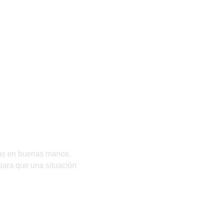
 puertas en Alcorcón?
stás en buenas manos.
 para que una situación