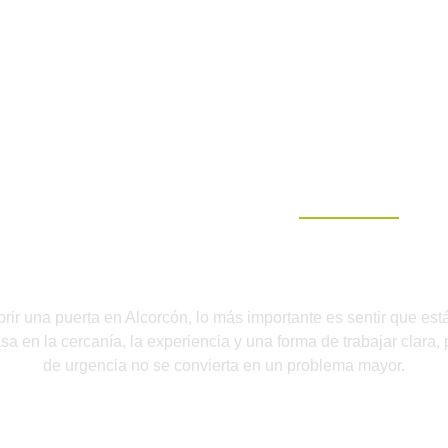
ESPECIALISTAS EN CERRAJERIA
nuestro servicio para abrir
brir una puerta en Alcorcón
, lo más importante es sentir que e
sa en la cercanía, la experiencia y una forma de trabajar clara,
de urgencia no se convierta en un problema mayor.