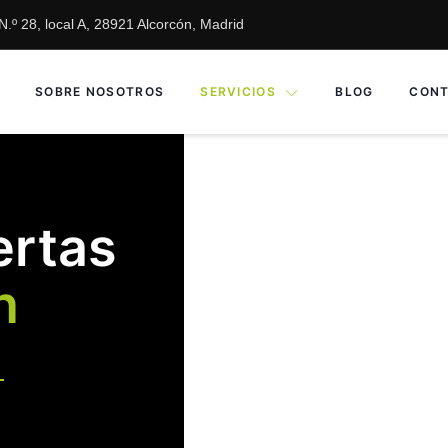
.º 28, local A, 28921 Alcorcón, Madrid
SOBRE NOSOTROS
SERVICIOS
BLOG
CON
ertas
h