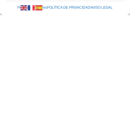
Política de cookies
POLÍTICA DE PRIVACIDAD
AVISO LEGAL
Cómo sacar una llave partida de una cerradura: Las
únicas 3 técnicas que no arruinarán tu cilindro
mayo 20, 2026