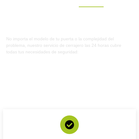
EXPERTOS EN CERRAJERÍA
Servicios especializados de
cerrajería las 24 horas
No importa el modelo de tu puerta o la complejidad del
problema, nuestro servicio de
cerrajero las 24 horas
cubre
todas tus necesidades de seguridad: