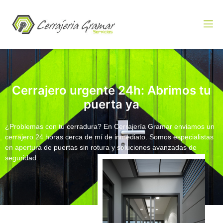
Cerrajero urgente 24h: Abrimos tu
puerta ya
¿Problemas con tu cerradura? En
Cerrajería Gramar
enviamos un
cerrajero 24 horas cerca de mí
de inmediato. Somos especialistas
en apertura de puertas sin rotura y soluciones avanzadas de
seguridad.