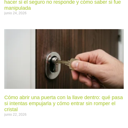
hacer si el seguro no responde y cómo saber si fue
manipulada
junio 24, 2026
Cómo abrir una puerta con la llave dentro: qué pasa
si intentas empujarla y cómo entrar sin romper el
cristal
junio 22, 2026