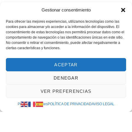
Gestionar consentimiento
Para ofrecer las mejores experiencias, utilizamos tecnologías como las
cookies para almacenar y/o acceder a la información del dispositivo. El
consentimiento de estas tecnologías nos permitirá procesar datos como el
comportamiento de navegación o las identificaciones únicas en este sitio.
No consentir o retirar el consentimiento, puede afectar negativamente a
ciertas características y funciones.
ACEPTAR
Cerrojo FAC: El segundo punto de anclaje que frena
DENEGAR
la okupación y los robos silenciosos
mayo 22, 2026
VER PREFERENCIAS
Política de cookies
POLÍTICA DE PRIVACIDAD
AVISO LEGAL